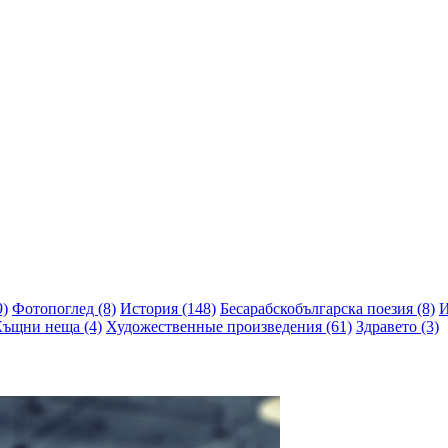
9)
Фотопоглед (8)
История (148)
Бесарабскобългарска поезия (8)
И
ъщни неща (4)
Художественные произведения (61)
Здравето (3)