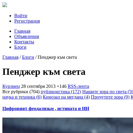
Войти
Регистрация
Главная
Объявления
Контакты
Блоги
Главная
/
Блоги
/
Пенджер към света
Пенджер към света
Курлиец
28 сентября 2013
+146
RSS-лента
Все рубрики (704)
публицистика (172)
Нашите хора по света (5
наука и техника (6)
Кинозал на мегдана (4)
Прочутите хора (9)
К
Цифровият феодализьм , истината и ИИ