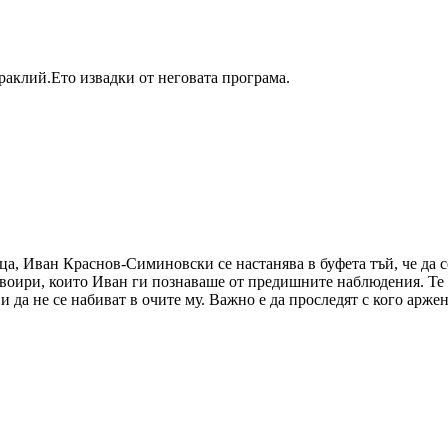
аклий.Ето извадки от неговата програма.
ца, Иван Краснов-Симиновски се настанява в буфета тъй, че да с
воири, които Иван ги познаваше от предишните наблюдения. Те с
 да не се набиват в очите му. Важно е да проследят с кого арже