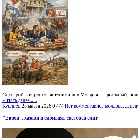
Сценарий «островков автономии» в Молдове — реальный, поша
Читать далее......
Курлиец
28 марта 2026
0
474
Нет комментариев
молдова
,
децен
"Евреи", хазари и скритият световен елит