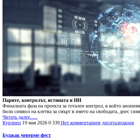
Парите, контролът, истината и ИИ
Финалната фаза на проекта за тотален контрол, в който аноним
били символ на клетва за смърт в името на свободата, днес си
Читать далее......
Курлиец
19 мая 2026
0
339
Нет комментариев
дигитализация
Буджак чеверме фест