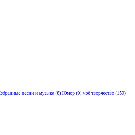
збранные песни и музыка (8)
Юмор (9)
моё творчество (159)