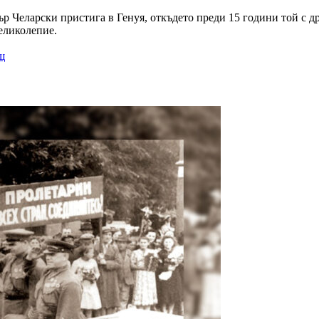
р Челарски пристига в Генуя, откъдето преди 15 години той с д
великолепие.
щ