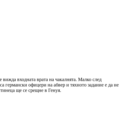
е вижда входната врата на чакалнята. Малко след
а германски офицери на абвер и тяхното задание е да не
нтинеца ще се срещне в Генуя.