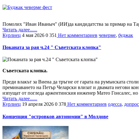
Помолих "Иван Иваныч" (ИИ)да кандидатства за примар на Тар
Читать далее......
Курлиец
4 мая 2026
0
351
Нет комментариев
чеверме
,
буджак
Поканата за рая ч.24 " Съветската клопка"
Съветската клопка.
Преди влакът за Виена да тръгне от гарата на румънската столи
преминаването на Петър Челарски влизат и двамата негови кон
изпущат от погледа аржентинския инженер Матео Гонсалес, но и
Читать далее......
Курлиец
19 апреля 2026
0
378
Нет комментариев
одесса
,
допрос
Концепция "островков автономии" в Молдове