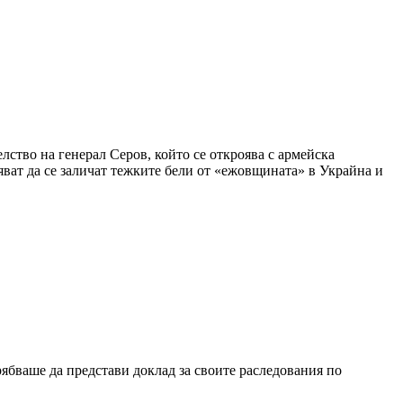
ство на генерал Серов, който се откроява с армейска
яват да се заличат тежките бели от «ежовщината» в Украйна и
бваше да представи доклад за своите раследования по