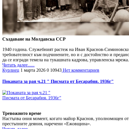
Създаване на Молдавска ССР
1940 година. Служебният растеж на Иван Краснов-Симиновски б
требователност към подчинените, но и с достойнство и предан
да се изгради темела на тукашната кадрова, управленска мрежа.
Читать далее......
Курлиец
1 марта 2026
0
10943
Нет комментариев
Поканата за рая ч.21 " Писмата от Бесарабия. 1936г"
Тревожното време
Настъпва ония момент, когато майор Краснов, уполномощен от
престъпните деяния, наречени «Ежовщина».
Читать далее......