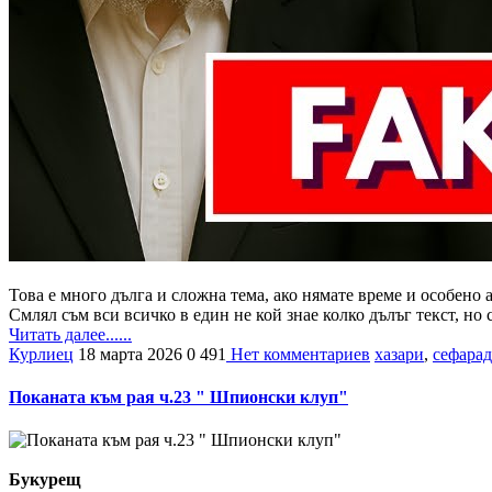
Това е много дълга и сложна тема, ако нямате време и особено а
Смлял съм вси всичко в един не кой знае колко дълъг текст, но
Читать далее......
Курлиец
18 марта 2026
0
491
Нет комментариев
хазари
,
сефара
Поканата към рая ч.23 " Шпионски клуп"
Букурещ