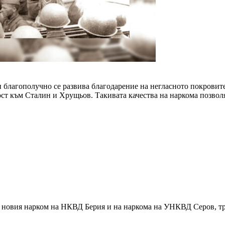
лагополучно се развива благодарение на негласното покровител
ост към Сталин и Хрущьов. Такивата качества на наркома позвол
 новия нарком на НКВД Берия и на наркома на УНКВД Серов, тря