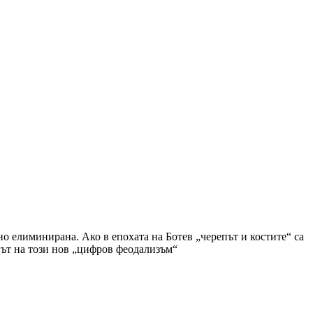
о елиминирана. Ако в епохата на Ботев „черепът и костите“ са
ъгът на този нов „цифров феодализъм“