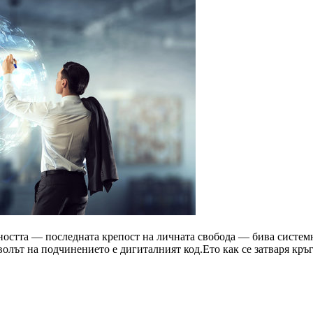
ността — последната крепост на личната свобода — бива системн
мволът на подчинението е дигиталният код.Ето как се затваря кр