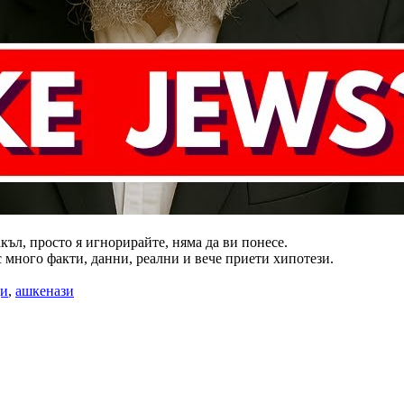
къл, просто я игнорирайте, няма да ви понесе.
 с много факти, данни, реални и вече приети хипотези.
ди
,
ашкенази