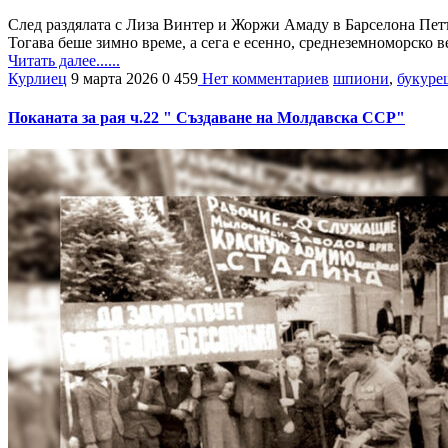
След раздялата с Лиза Винтер и Жоржи Амаду в Барселона Петъ
Тогава беше зимно време, а сега е есенно, среднеземноморско 
Читать далее......
Курлиец
9 марта 2026
0
459
Нет комментариев
шпиони
,
букуре
Поканата за рая ч.22 " Създаване на Молдавска ССР"