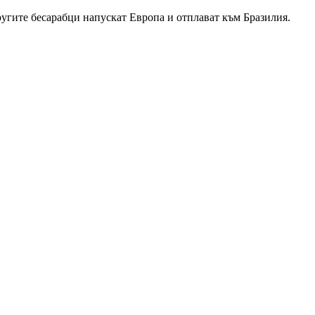
ругите бесарабци напускат Европа и отплават към Бразилия.