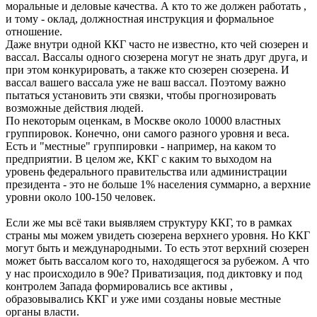
моральные и деловые качества. А кто то же должен работать ,
и тому - оклад, должностная инструкция и формальное
отношение.
Даже внутри одной ККГ часто не известно, кто чей сюзерен и
вассал. Вассалы одного сюзерена могут не знать друг друга, и
при этом конкурировать, а также кто сюзерен сюзерена. И
вассал вашего вассала уже не ваш вассал. Поэтому важно
пытаться установить эти связки, чтобы прогнозировать
возможные действия людей.
По некоторым оценкам, в Москве около 10000 властных
группировок. Конечно, они самого разного уровня и веса.
Есть и "местные" группировки - например, на каком то
предприятии. В целом же, ККГ с каким то выходом на
уровень федерального правительства или администрации
президента - это не больше 1% населения суммарно, а верхние
уровни около 100-150 человек.
Если же мы всё таки выявляем структуру ККГ, то в рамках
страны мы можем увидеть сюзерена верхнего уровня. Но ККГ
могут быть и международными. То есть этот верхний сюзерен
может быть вассалом кого то, находящегося за рубежом. А что
у нас происходило в 90е? Приватизация, под диктовку и под
контролем Запада формировались все активы ,
образовывались ККГ и уже ими созданы новые местные
органы власти.