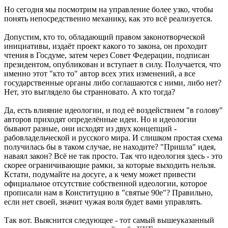
Но сегодня мы посмотрим на управление более узко, чтобы
понять непосредственно механику, как это всё реализуется.
Допустим, кто то, обладающий правом законотворческой
инициативы, издаёт проект какого то закона, он проходит
чтения в Госдуме, затем через Совет Федерации, подписан
президентом, опубликован и вступает в силу. Получается, что
именно этот "кто то" автор всех этих изменений, а все
государственные органы либо соглашаются с ними, либо нет?
Нет, это выглядело бы странновато. А кто тогда?
Да, есть влияние идеологии, и под её воздействием "в голову"
авторов приходят определённые идеи. Но и идеологии
бывают разные, они исходят из двух концепций -
рабовладельческой и русского мира. И слишком простая схема
получилась бы в таком случае, не находите? "Пришла" идея,
наваял закон? Всё не так просто. Так что идеология здесь - это
скорее ограничивающие рамки, за которые выходить нельзя.
Кстати, подумайте на досуге, а к чему может привести
официальное отсутствие собственной идеологии, которое
прописали нам в Конституцию в "святые 90е"? Правильно,
если нет своей, значит чужая воля будет вами управлять.
Так вот. Выяснится следующее - тот самый вышеуказанный