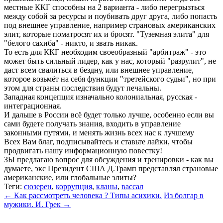
местные ККГ способны на 2 варианта - либо перегрызться
между собой за ресурсы и поубивать друг друга, либо попасть
под внешнее управление, например страновых американских
элит, которые поматросят их и бросят. "Туземная элита" для
"белого сахиба" - никто, и звать никак.
То есть для ККГ необходим своеобразный "арбитраж" - это
может быть сильный лидер, как у нас, который "разрулит", не
даст всем свалиться в бездну, или внешнее управление,
которое возьмёт на себя функции "третейского судьи", но при
этом для страны последствия будут печальны.
Западная концепция изначально колониальная, русская -
интеграционная.
И дальше в России всё будет только лучше, особенно если вы
сами будете получать знания, входить в управление
законными путями, и менять жизнь всех нас к лучшему
Всех Вам благ, подписывайтесь и ставьте лайки, чтобы
продвигать нашу информационную повестку!
ЗЫ предлагаю вопрос для обсуждения и тренировки - как вы
думаете, экс Президент США Д.Трамп представлял страновые
американские, или глобальные элиты?
Теги:
сюзерен
,
коррупция
,
кланы
,
вассал
← Как рассмотреть человека ? Типы асихики.
Из болгар в
мужики. И. Грек →