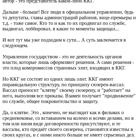
автор - это представитель какой-либо ККГ.
Дальше - больше! Все люди в официальном управлении, будь
то депутаты, главы администраций районов, вице-премьеры и
т.д. - тоже самое. Кто то и как то их продвигал по службе,
выдвигал, лоббировал, в какие то моменты защищал...
И вот тут мы уже подходим к сути... А суть заключается в
следующем.
Управление государством - это не деятельность органов
власти, которые лишь оформляют решения. А сами решения -
это плод компромиссов страновых элит, входящих в ККГ.
Но ККГ не состоят из одних лишь элит. ККГ имеют
пирамидальную структуру, по принципу сюзерен-вассал.
Вассал приносит "клятву" своему сюзерену, и "работает" на
него, выполняя все приказы. Взамен получает "продвижение"
по службе, общее покровительство и защиту.
Да, о клятве. Это , конечно, не выглядит как в фильмах о
средневековье, со вставанием на колено и всеми делами, но в
том или ином виде договоренности присутствуют, и те
вассалы, кто предаёт своего сюзерена, становятся известны в
своих кругах, и с ними никто больше не имеет серьезных дел.