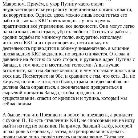
Макроном. Причём, в укор Путину часто ставят
неудовлетворительную работу подчинённых органов власти,
их коррупцию. Однако, здесь можно лишь восхититься его
работой, так как ККГ очень мощны - у них в руках
практически всё управление, все должности. Они могут легко
парализовать всю страну, убрать любого. То есть эта работа -
сродни ходьбы по минному полю, аккуратно, используя
интересы ККГ и их противоречия, потихоньку их
деятельность приводится к общему знаменателю, а влияние
прозападных ККГ медленно, но верно снижается. Отсюда и
давление на Россию со всех сторон, и ругань в адрес Путина с
Запада, в том числе и местными голосами. А вы лучше
вспомните, кого на Западе хвалили, и чем это закончилось для
всех нас. Посмотрите на 90е, и сравните с тем, что есть. Да, не
жируем, но после того, что было, страна по идее вообще не
должна была оправиться, а окончательно превратиться в
сырьевой придаток Запада, чтобы продлить их
существование, спасти от кризиса и и тупика, который мы
сейчас видим.
А бывает так что Президент и вовсе не президент, а резидент
с буквой П. То есть ставленник ККГ, не способный ни на йоту
выйти из под их влияния. Например, бывший актёр, которой
играл роль в сериалах, а затем, натренировавшись делать
правильное лицо, пошёл играть на повышение. Тогда все