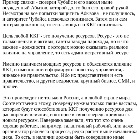
Пример связки - сюзерен Чубайс и его вассал ныне
осужденный Абызов, которой долго был его правой рукой.
Несмотря на все попытки защитить Абызова - не получилось,
и авторитет Чубайса несколько понизился. Затем он и сам
потерял должности, то есть - мощь его ККГ понизилась.
Цель любой ККГ - это получение ресурсов. Ресурс - это не
только деньги и активы, газеты заводы пароходы, но и что
важнее - должности, с которых можно оказывать реальное
влияние на управление, то есть административный ресурс.
Именно наличием мощных ресурсов и объясняется влияние
ККГ, и именно они и формируют повестку управления, а
никакое не правительство. Ибо их представители и есть
правительство, и другие ведомства, крупный бизнес, СМИ, и
прочее.
Это происходит не только в России, а в любой стране мира.
Соответственно этому, сюзерену нужны только такие вассалы,
которые будут способствовать ККГ получению ресурсов для
расширения влияния, и которое в свою очередь приводит к
новым ресурсам. Наверняка замечали, что тот кто очень
хорошо работает, например, талантливый рабочий, или даже
организатор рабочего процесса, редко растёт выше начальника
цеха. То есть, в наличии должны быть совершенно иные