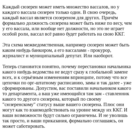
Каждый сюзерен может иметь множество вассалов, но у
каждого вассала сюзерен только один. В свою очередь,
каждый вассал является сюзереном для других. Причём
формально должность сюзерена может быть ниже по весу, чем
у его вассала, или вообще нет должности, но это не играет
особой роли, вассал всё равно будет работать на свою ККГ.
Эта схема межведомственная, например сюзерен может быть
каким нибудь банкиром, а его вассалами - прокурор,
журналист и муниципальный депутат. Или наоборот.
Теперь становится понятно, почему перестановки начальника
какого нибудь ведомства не ведут сразу к глобальной замене
всех, и к серьёзным изменениям впринципе, потому что все
цепочки по орг-штатному расписанию, замы и так далее - уже
сформированы. Допустим, вас поставили начальником какого
то департамента, а ваш уже имеющийся там зам - ставленник
какого то другого сюзерена, который по своему
"сюзеренскому" статусу выше вашего сюзерена. Плюс они
могут как то взаимодействовать на уровне между их ККГ. И
ваши возможности будут сильно ограничены. И не уволишь
так просто, и ваши приказания, формально соглашаясь, он
может саботировать.