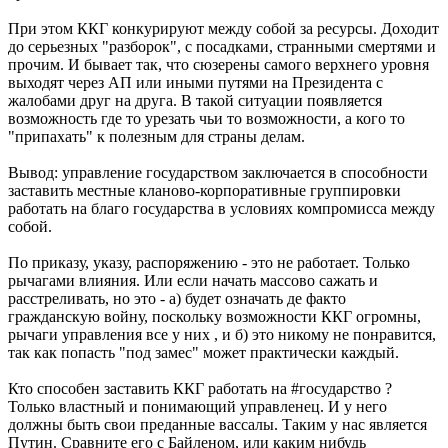
При этом ККГ конкурируют между собой за ресурсы. Доходит
до серьезных "разборок", с посадками, странными смертями и
прочим. И бывает так, что сюзерены самого верхнего уровня
выходят через АП или иными путями на Президента с
жалобами друг на друга. В такой ситуации появляется
возможность где то урезать чьи то возможности, а кого то
"припахать" к полезным для страны делам.
Вывод: управление государством заключается в способности
заставить местные кланово-корпоративные группировки
работать на благо государства в условиях компромисса между
собой.
По приказу, указу, распоряжению - это не работает. Только
рычагами влияния. Или если начать массово сажать и
расстреливать, но это - а) будет означать де факто
гражданскую войну, поскольку возможности ККГ огромны,
рычаги управления все у них , и б) это никому не понравится,
так как попасть "под замес" может практически каждый.
Кто способен заставить ККГ работать на #государство ?
Только властный и понимающий управленец. И у него
должны быть свои преданные вассалы. Таким у нас является
Путин. Сравните его с Байленом, или каким нибудь