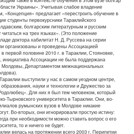
бходим также в контексте обучения в этом вузе болгар
области Украины». Учитывая слабое владение
, «Концепция» предлагает «перестроить обучение в
щие студенты первокурсники Тараклийского
олдавским, болгарским литературным и русским
т читаться на трех языках». (Это положение
аде доктора хабилитат Н. Д. Руссева на серии
ли организованы и проведены Ассоциацией
в первой половине 2010 г. в Тараклии, Стояновке,
, инициатива Ассоциации не была поддержана
м Молдовы, Департаментом межнациональных
лдова).
Тараклии выступили у нас в самом уездном центре,
 образования, науки и технологии и Дружество за
«Родолюбец». Для них я был тем человеком, который
о-Тырновского университета в Тараклии. Они, во-
филиалов румынских вузов в Молдове никакие
гут. Во-вторых, они игнорировали простую истину:
егда при необходимости можно ставить вопрос о его
итета, то и ничего не будет.
клии велась на протяжении всего 2003 г. Перипетии