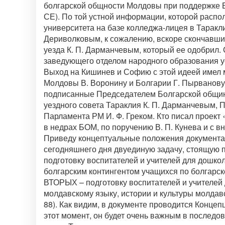
болгарской общности Молдовы при поддержке Бо
СЕ). По той устной информации, которой распо
университета на базе колледжа-лицея в Таракл
Дериволковым, к сожалению, вскоре скончавший
уезда К. П. Дарманчевым, который ее одобрил.
заведующего отделом народного образования уе
Выход на Кишинев и Софию с этой идеей имел 
Молдовы В. Воронину и Болгарии Г. Пырванов
подписанные Председателем Болгарской общин
уездного совета Тараклия К. П. Дарманчевым, 
Парламента РМ И. Ф. Греком. Кто писал проект 
в недрах БОМ, по поручению В. П. Кунева и с в
Приведу концептуальные положения документа
сегодняшнего дня двуединую задачу, стоящую
подготовку воспитателей и учителей для дошк
болгарским контингентом учащихся по болгарско
ВТОРЫХ – подготовку воспитателей и учителей
молдавскому языку, истории и культуры молдавс
88). Как видим, в документе проводится Конце
этот момент, он будет очень важным в последов