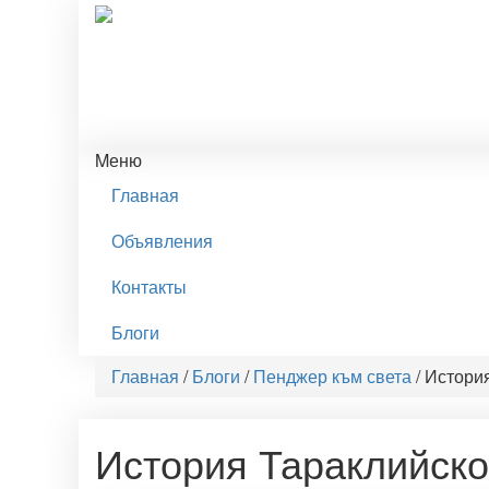
Mеню
Главная
Объявления
Контакты
Блоги
Главная
/
Блоги
/
Пенджер към света
/
История
История Тараклийског