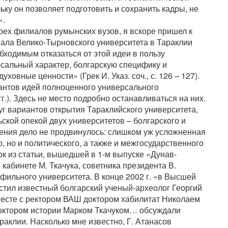
ьку он позволяет подготовить и сохранить кадры, не
».
рех филиалов румынских вузов, я вскоре пришел к
иала Велико-Тырновского университета в Тараклии
ходимым отказаться от этой идеи в пользу
рсальный характер, болгарскую специфику и
овные ценности» (Грек И. Указ. соч., с. 126 – 127).
антов идей полноценного универсального
г.). Здесь не место подробно останавливаться на них.
руг вариантов открытия Тараклийского университета,
кой опекой двух университетов – болгарского и
дения дело не продвинулось: слишком уж усложненная
, но и политического, а также и межгосударственного
к из статьи, вышедшей в 1-м выпуске «Дунав-
 кабинете М. Ткачука, советника президента В.
ильного университета. В конце 2002 г. «в Высшей
стил известный болгарский ученый-археолог Георгий
есте с ректором ВАШ доктором хабилитат Николаем
октором истории Марком Ткачуком… обсуждали
раклии. Насколько мне известно, Г. Атанасов