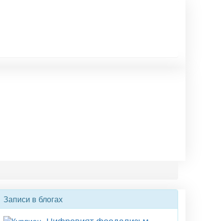
Записи в блогах
Цифровият феодализьм ,