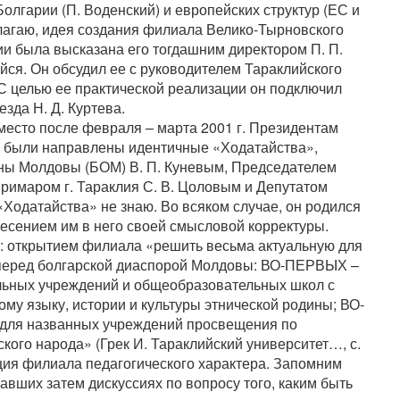
лгарии (П. Воденский) и европейских структур (ЕС и
лагаю, идея создания филиала Велико-Тырновского
ии была высказана его тогдашним директором П. П.
ся. Он обсудил ее с руководителем Тараклийского
 С целью ее практической реализации он подключил
зда Н. Д. Куртева.
место после февраля – марта 2001 г. Президентам
у были направлены идентичные «Ходатайства»,
ы Молдовы (БОМ) В. П. Куневым, Председателем
Примаром г. Тараклия С. В. Цоловым и Депутатом
«Ходатайства» не знаю. Во всяком случае, он родился
несением им в него своей смысловой корректуры.
: открытием филиала «решить весьма актуальную для
 перед болгарской диаспорой Молдовы: ВО-ПЕРВЫХ –
ольных учреждений и общеобразовательных школ с
му языку, истории и культуры этнической родины; ВО-
 для названных учреждений просвещения по
кого народа» (Грек И. Тараклийский университет…, с.
пция филиала педагогического характера. Запомним
авших затем дискуссиях по вопросу того, каким быть