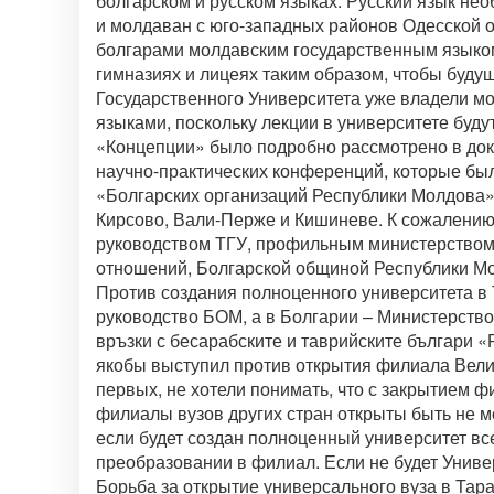
болгарском и русском языках. Русский язык нео
и молдаван с юго-западных районов Одесской 
болгарами молдавским государственным языком
гимназиях и лицеях таким образом, чтобы буду
Государственного Университета уже владели м
языками, поскольку лекции в университете буду
«Концепции» было подробно рассмотрено в докл
научно-практических конференций, которые бы
«Болгарских организаций Республики Молдова» 
Кирсово, Вали-Перже и Кишиневе. К сожалению
руководством ТГУ, профильным министерство
отношений, Болгарской общиной Республики Мо
Против создания полноценного университета в 
руководство БОМ, а в Болгарии – Министерство
връзки с бесарабските и таврийските българи 
якобы выступил против открытия филиала Велик
первых, не хотели понимать, что с закрытием 
филиалы вузов других стран открыты быть не мо
если будет создан полноценный университет вс
преобразовании в филиал. Если не будет Универс
Борьба за открытие универсального вуза в Тара