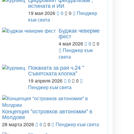
истината и ИИ
19 мая 2026
0
0
Пенджер
към света
Буджак чеверме
фест
4 мая 2026
0
0
Пенджер към
света
Поканата за рая ч.24 "
Съветската клопка"
19 апреля 2026
0
0
Пенджер към света
Концепция "островков автономии" в
Молдове
28 марта 2026
0
0
Пенджер към света