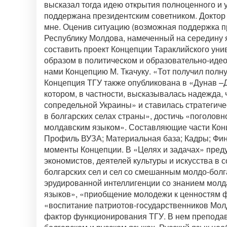
высказал тогда идею открытия полноценного и 
поддержана президентским советником. Доктор 
мне. Оценив ситуацию (возможная поддержка пр
Республику Молдова, намеченный на середину я
составить проект Концепции Тараклийского уни
образом в политическом и образовательно-иде
нами Концепцию М. Ткачуку. «Тот получил полну
Концепция ТГУ также опубликована в «Дунав –Дн
котором, в частности, высказывалась надежда, 
сопредельной Украины» и ставилась стратегиче
в болгарских селах страны», достичь «поголов
молдавским языком». Составляющие части Конц
Профиль ВУЗА; Материальная база; Кадры; Фи
моменты Концепции. В «Целях и задачах» пред
экономистов, деятелей культуры и искусства в
болгарских сел и сел со смешанным молдо-бо
эрудированной интеллигенции со знанием молда
языков», «приобщение молодежи к ценностям 
«воспитание патриотов-государственников Мол
фактор функционирования ТГУ. В нем преподав