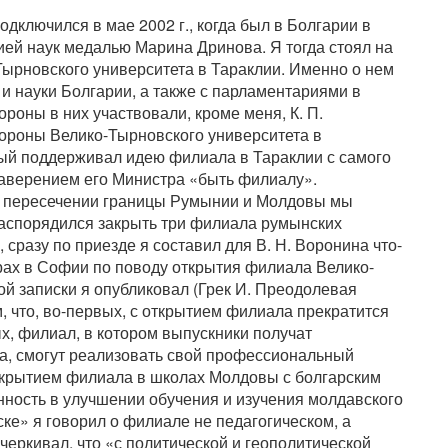
одключился в мае 2002 г., когда был в Болгарии в
ей наук медалью Марина Дринова. Я тогда стоял на
Тырновского университета в Тараклии. Именно о нем
и науки Болгарии, а также с парламентариями в
роны в них участвовали, кроме меня, К. П.
стороны Велико-Тырновского университета в
ый поддерживал идею филиала в Тараклии с самого
заверением его Министра «быть филиалу».
ри пересечении границы Румынии и Молдовы мы
 распорядился закрыть три филиала румынских
 сразу по приезде я составил для В. Н. Воронина что-
рах в Софии по поводу открытия филиала Велико-
ой записки я опубликовал (Грек И. Преодолевая
м, что, во-первых, с открытием филиала прекратится
х, филиал, в котором выпускники получат
ка, смогут реализовать свой профессиональный
открытием филиала в школах Молдовы с болгарским
нность в улучшении обучения и изучения молдавского
ске» я говорил о филиале не педагогическом, а
черкивал, что «с политической и геополитической