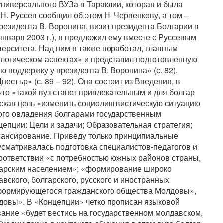
универсального ВУЗа в Тараклии, которая и была
Н. Руссев сообщил об этом Н. Червенкову, а том –
езидента В. Воронина, визит президента Болгарии в
нваря 2003 г.), я предложил ему вместе с Руссевым
верситета. Над ним я также поработал, главным
ологическом аспектах» и представил подготовленную
ю поддержку у президента В. Воронина» (с. 82).
естър» (с. 89 – 92). Она состоит из Введения, в
что «такой вуз станет привлекательным и для болгар
ская цель «изменить социолингвистическую ситуацию
ного овладения болгарами государственным
епции: Цели и задачи; Образовательная стратегия;
нансирование. Приведу только принципиальные
усматривалась подготовка специалистов-педагогов и
 соответствии «с потребностью южных районов страны,
лгарским населением»; «формирование широко
вского, болгарского, русского и иностранных
формирующегося гражданского общества Молдовы»,
довы». В «Концепции» четко прописан языковой
ание «будет вестись на государственном молдавском,