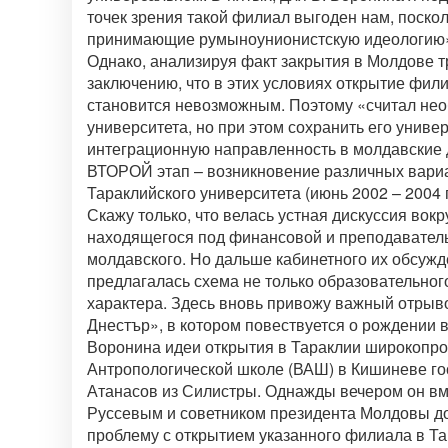
точек зрения такой филиал выгоден нам, поскол
принимающие румыноунионистскую идеологию
Однако, анализируя факт закрытия в Молдове т
заключению, что в этих условиях открытие фил
становится невозможным. Поэтому «считал необ
университета, но при этом сохранить его униве
интеграционную направленность в молдавские дух
ВТОРОЙ этап – возникновение различных вари
Тараклийского университета (июнь 2002 – 2004 г
Скажу только, что велась устная дискуссия вок
находящегося под финансовой и преподавательс
молдавского. Но дальше кабинетного их обсуж
предлагалась схема не только образовательного
характера. Здесь вновь привожу важный отрыво
Днестър», в котором повествуется о рождении в
Воронина идеи открытия в Тараклии широкопроф
Антропологической школе (ВАШ) в Кишиневе го
Атанасов из Силистры. Однажды вечером он вм
Руссевым и советником президента Молдовы д
проблему с открытием указанного филиала в Та