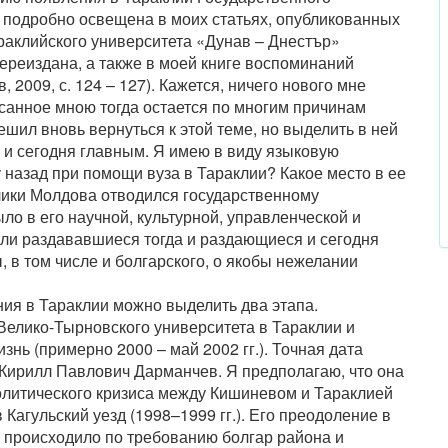
а подробно освещена в моих статьях, опубликованных
раклийского университета «Дунав – Днестър»
 переиздана, а также в моей книге воспоминаний
2009, с. 124 – 127). Кажется, ничего нового мне
писанное мною тогда остается по многим причинам
ешил вновь вернуться к этой теме, но выделить в ней
я и сегодня главным. Я имею в виду языковую
 назад при помощи вуза в Тараклии? Какое место в ее
ики Молдова отводился государственному
о в его научной, культурной, управленческой и
ли раздававшиеся тогда и раздающиеся и сегодня
в том числе и болгарского, о якобы нежелании
ия в Тараклии можно выделить два этапа.
елико-Тырновского университета в Тараклии и
нь (примерно 2000 – май 2002 гг.). Точная дата
 Кирилл Павлович Дарманчев. Я предполагаю, что она
олитического кризиса между Кишиневом и Тараклией
Кагульский уезд (1998–1999 гг.). Его преодоление в
я происходило по требованию болгар района и