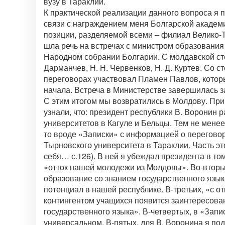
вузу в Тараклии.
К практической реализации данного вопроса я п
связи с награждением меня Болгарской академи
позиции, разделяемой всеми – филиал Велико-
шла речь на встречах с министром образования 
Народном собрании Болгарии. С молдавской сто
Дарманчев, Н. Н. Червенков, Н. Д. Куртев. Со 
переговорах участвовал Пламен Павлов, котор
начала. Встреча в Министерстве завершилась 
С этим итогом мы возвратились в Молдову. П
узнали, что: президент республики В. Воронин
университетов в Кагуле и Бельцы. Тем не менее,
то вроде «Записки» с информацией о перегово
Тырновского университета в Тараклии. Часть эт
себя… с.126). В ней я убеждал президента в то
«отток нашей молодежи из Молдовы». Во-вторы
образование со знанием государственного язы
потенциал в нашей республике. В-третьих, «с 
контингентом учащихся появится заинтересова
государственного языка». В-четвертых, в «Запи
универсальном. В-пятых, для В. Воронина я под