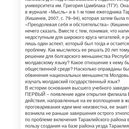
университета им. Григория Цамблака (ТГУ). Он
в журнале «Мысль» и в 1-м томе ежегодника Та
(Кишинев, 2007, с. 79–94), которая затем была
«Преодолевая себя и обстоятельства» (Кишинев, 
нечего сказать. Вместе с тем, понимая, что на
недоступным для широкого круга читателей, я р
лишь один аспект, который был тогда и остаетс
проблему. Как мыслилось ее решать 20 лет тому
решении для болгарского меньшинства Республ
молдавскому языку? Какое отношение к нему был
общественной среде? Насколько оправданы бы
обвинения национальных меньшинств Молдовы, 
изучать молдавский государственный язык?
В истории основания высшего учебного заведен
ПЕРВЫЙ – появление идеи открытия филиала В
действия, направленные на ее воплощение в жиз
проговаривания идеи мне неизвестна, ее знает
возникла не раньше завершения острого этноп
по проблеме включения Тараклийского района в 
пользу создания на базе района уезда Таракли