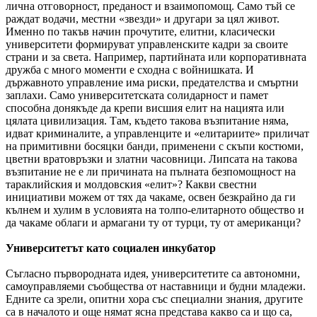
лична отговорност, преданост и взаимопомощ. Само тъй се
раждат водачи, местни «звезди» и другари за цял живот.
Именно по такъв начин прочутите, елитни, класически
университети формируват управленските кадри за своите
страни и за света. Например, партийната или корпоративната
дружба с много моменти е сходна с войнишката. И
държавното управление има риски, предателства и смъртни
заплахи. Само университетската солидарност и памет
способна донякъде да крепи висшия елит на нацията или
цялата цивилизация. Там, където такова възпитание няма,
идват криминалите, а управленците и «елитариите» приличат
на примитивни босяцки банди, применени с скъпи костюми,
цветни вратовръзки и златни часовници. Липсата на такова
възпитание не е ли причината на пълната безпомощност на
тараклийския и молдовския «елит»? Какви свестни
инициативи можем от тях да чакаме, освен безкрайно да ги
кълнем и хулим в условията на толпо-елитарното общество и
да чакаме облаги и армагани ту от турци, ту от американци?
Университетът като социален инкубатор
Съгласно първородната идея, университетите са автономни,
самоуправляеми съобщества от наставници и будни младежи.
Едните са зрели, опитни хора със специални знания, другите
са в началото и още нямат ясна представа какво са и що са,