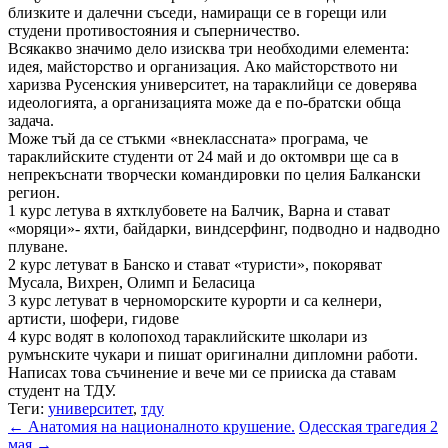
близките и далечни съседи, намиращи се в горещи или
студени противостояния и съперничество.
Всякакво значимо дело изисква три необходими елемента:
идея, майсторство и организация. Ако майсторството ни
харизва Русенския университет, на тараклийци се доверява
идеологията, а организацията може да е по-братски обща
задача.
Може тъй да се стъкми «внеклассната» програма, че
тараклийските студенти от 24 май и до октомври ще са в
непрекъснати творчески командировки по целия Балкански
регион.
1 курс летува в яхтклубовете на Балчик, Варна и стават
«моряци»- яхти, байдарки, виндсерфинг, подводно и надводно
плуване.
2 курс летуват в Банско и стават «туристи», покоряват
Мусала, Вихрен, Олимп и Беласица
3 курс летуват в черноморските курорти и са келнери,
артисти, шофери, гидове
4 курс водят в колопоход тараклийските школари из
румънските чукари и пишат оригинални дипломни работи.
Написах това съчинение и вече ми се прииска да ставам
студент на ТДУ.
Теги:
университет
,
тду
← Анатомия на националното крушение.
Одесская трагедия 2
мая →