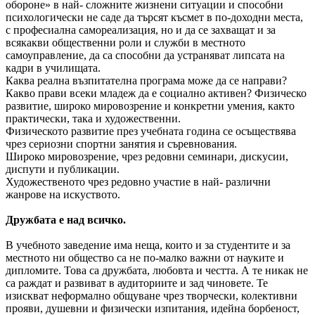
обороне» в най- сложните жизнени ситуации и способни
психологически не саде да търсят късмет в по-доходни места,
с професиална самореализация, но и да се захващат и за
всякакви общественни роли и служби в местното
самоуправление, да са способни да устраняват липсата на
кадри в училищата.
Каква реална възпитателна програма може да се направи?
Какво прави всеки младеж да е социално активен? Физическо
развитие, широко мировозрение и конкретни умения, както
практически, така и художественни.
Физическото развитие през учебната година се осъществява
чрез сериозни спортни занятия и съревнования.
Широко мировозрение, чрез редовни семинари, дискусии,
диспути и публикации.
Художественото чрез редовно участие в най- различни
жанрове на искуството.
Дружбата е над всичко.
В учебното заведение има неща, които и за студентите и за
местното ни общество са не по-малко важни от науките и
дипломите. Това са дружбата, любовта и честта. А те никак не
са раждат и развиват в аудиториите и зад чиновете. Те
изискват неформално общуване чрез творчески, колективни
прояви, душевни и физически изпитания, идейна борбеност,