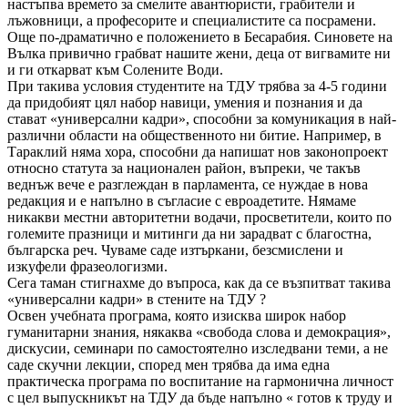
настъпва времето за смелите авантюристи, грабители и
лъжовници, а професорите и специалистите са посрамени.
Още по-драматично е положението в Бесарабия. Синовете на
Вълка привично грабват нашите жени, деца от вигвамите ни
и ги откарват към Солените Води.
При такива условия студентите на ТДУ трябва за 4-5 години
да придобият цял набор навици, умения и познания и да
стават «универсални кадри», способни за комуникация в най-
различни области на общественното ни битие. Например, в
Тараклий няма хора, способни да напишат нов законопроект
относно статута за национален район, въпреки, че такъв
веднъж вече е разглеждан в парламента, се нуждае в нова
редакция и е напълно в съгласие с евроадетите. Нямаме
никакви местни авторитетни водачи, просветители, които по
големите празници и митинги да ни зарадват с благостна,
българска реч. Чуваме саде изтъркани, безсмислени и
изкуфели фразеологизми.
Сега таман стигнахме до въпроса, как да се възпитват такива
«универсални кадри» в стените на ТДУ ?
Освен учебната програма, която изисква широк набор
гуманитарни знания, някаква «свобода слова и демокрация»,
дискусии, семинари по самостоятелно изследвани теми, а не
саде скучни лекции, според мен трябва да има една
практическа програма по воспитание на гармонична личност
с цел выпускникът на ТДУ да бъде напълно « готов к труду и