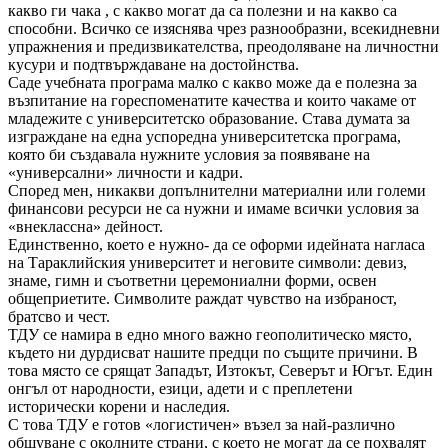
какво ги чака , с какво могат да са полезни и на какво са
способни. Всичко се изяснява чрез разнообразни, всекидневни
упражнения и предизвикателства, преодоляване на личностни
кусури и подтвърждаване на достойнства.
Саде учебната програма малко с какво може да е полезна за
възпитание на гореспоменатите качества и които чакаме от
младежите с университетско образование. Става думата за
изграждане на една успоредна университетска програма,
която би създавала нужните условия за появяване на
«универсални» личности и кадри.
Според мен, никакви допълнителни материални или големи
финансови ресурси не са нужни и имаме всички условия за
«внеклассна» дейност.
Единственно, което е нужно- да се оформи идейната нагласа
на Тараклийския университет и неговите символи: девиз,
знаме, гимн и съответни церемониални форми, освен
общеприетите. Символите раждат чувство на избраност,
братсво и чест.
ТДУ се намира в едно много важно геополитическо място,
където ни дурдисват нашите предци по същите причини. В
това място се срящат Западът, Изтокът, Северът и Югът. Един
онгъл от народности, езици, адети и с преплетени
исторически корени и наследия.
С това ТДУ е готов «логистичен» възел за най-различно
общуване с околните страни, с което не могат да се похвалят