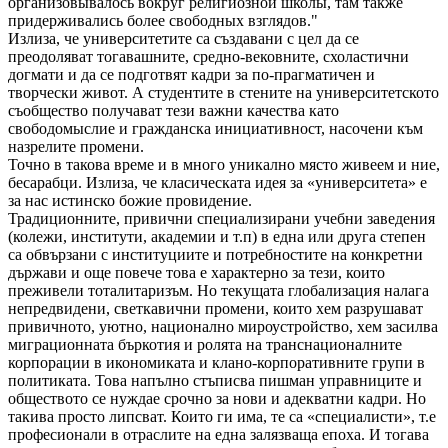
организовывалось вокруг религиозной школы, там также
придерживались более свободных взглядов."
Излиза, че университетите са създавани с цел да се
преодоляват тогавашните, средно-вековните, схоластични
догмати и да се подготвят кадри за по-прагматичен и
творчески живот. А студентите в стените на университетското
съобщество получават тези важни качества като
свободомыслие и гражданска инициативност, насочени към
назрелите промени.
Точно в такова време и в много уникално място живеем и ние,
бесарабци. Излиза, че класическата идея за «университета» е
за нас истинско божие провидение.
Традиционните, привични специализирани учебни заведения
(колежи, институти, академии и т.п) в една или друга степен
са обвързани с институциите и потребностите на конкретни
държави и още повече това е характерно за тези, които
преживели тоталитаризъм. Но текущата глобализация налага
непредвидени, светкавични промени, които хем разрушават
привичното, уютно, национално мироустройство, хем засилва
миграционната бъркотия и ролята на транснационалните
корпорации в икономиката и клано-корпоративните групи в
политиката. Това напълно стъписва пишман управниците и
обществото се нуждае срочно за нови и адекватни кадри. Но
такива просто липсват. Които ги има, те са «специалисти», т.е
професионали в отраслите на една залязваща епоха. И тогава