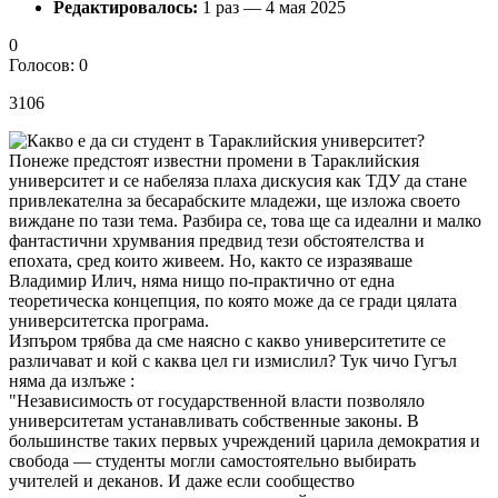
Редактировалось:
1 раз — 4 мая 2025
0
Голосов: 0
3106
Понеже предстоят известни промени в Тараклийския
университет и се набеляза плаха дискусия как ТДУ да стане
привлекателна за бесарабските младежи, ще изложа своето
виждане по тази тема. Разбира се, това ще са идеални и малко
фантастични хрумвания предвид тези обстоятелства и
епохата, сред които живеем. Но, както се изразяваше
Владимир Илич, няма нищо по-практично от една
теоретическа концепция, по която може да се гради цялата
университетска програма.
Изпъром трябва да сме наясно с какво университетите се
различават и кой с каква цел ги измислил? Тук чичо Гугъл
няма да излъже :
"Независимость от государственной власти позволяло
университетам устанавливать собственные законы. В
большинстве таких первых учреждений царила демократия и
свобода — студенты могли самостоятельно выбирать
учителей и деканов. И даже если сообщество