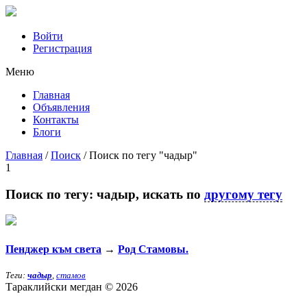
Войти
Регистрация
Mеню
Главная
Объявления
Контакты
Блоги
Главная
/
Поиск
/
Поиск по тегу "чадыр"
1
Поиск по тегу:
чадыр
, искать по
другому тегу
Пенджер към света
→
Род Стамовы.
Теги:
чадыр
,
стамов
Тараклийски мегдан © 2026