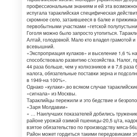
профессиональным знаниям и ей эта возможност
испугала тараклийская специфическая действит
скромное село, затаившееся в балке и прижи
первобытными участками «гетской полупустыни»
Гоголя можно было запросто утопиться. Тарак
Алтай, голодовкой. Мало кто владел грамотой и 
всевышний.
«Экспроприация кулаков» и выселение 1,6 % на
способствовало развитию с/хозяйства. Налог, п
44 раза больше, чем у колхозников и в 7,6 раз
налога, обязательные поставки зерна и подсол
в 1949-на 100%».
Однако «кулаки»,во всяком случае тараклийские
«сигнала» из Москвы.
Тараклийцы пережили и это бедствие и безроп
«Заря Молдавии»
« … Наилучших показателей добились труженик
районе урожай озимой пшеницы-20,5 ц/га, надое
взятое обязательство по производству мяса-56ц
Район может гордиться такими передовиками это