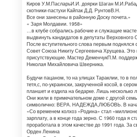
Киров У.М.ПасларьИ.И. доярки Шаган М.И.Рабад
скотники-пастухи Кайпак Д.Д. РунтовВ.Н.
Все они занесены в районную Доску почета.»
« Заря Молдавии. 1958»
…в клубе собрались рабочие и служащие мастер
выдвинуть кандидатов в депутаты Верховного
После вступительного слова первым поднялся
Совет Союза Никиту Сергеевича Хрущева. Это
присутствующие. Мастер ДеменчукП.М. поддер
Николая Михайловича Шверника.
Будучи пацаном, то на улицах Тараклии, то в п
тетя,с, по-украински, закрученной косой, в сер
планшет и ездила на бедарке. Лишь несколько л
Они жили в примечательном доме с другой семь
символично: ВЕРА. НАДЕЖДА,ЛЮБОВЬ. В нач
«Со временем колхоз «Родина» стал «миллионе
зарплату, а в конце года зерно. С 1960 года я 
проработала в этом качестве до 1991 года. За 
Орден Ленина