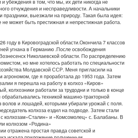
 убеждения в том, что мы, их дети никогда не
ного отчуждения и несправедливости. А начальники
и праздники, выезжали на природу. Такая была идея:
е не может быть престижная и непрестижная работа.
26 году в Кировоградской области.Окончила 7 классов
тней угнана в Германию .После освобождения
 Вознесенск Николаевской области. По распределению
омистом, но мне хотелось работать по специальности
 хозяйства Молдавской ССР. Меня пригласили на
 агрономом, где я проработала до 1953 года. Затем
валии я перешла на работу в колхоз «Киров»
й, колхозники работали за трудодни и только в конце
оля обрабатывались техникой машино-тракторной
из волов и лошадей, которыми убирали урожай с поля.
редседатель колхоза ездил на подводе. Затем стали
 с колхозам«Сталин» и «Комсомолец» с. Балабаны. В
али колхозом «Родина»
ии отражена простая правда советской и
шка искала приложение полученным