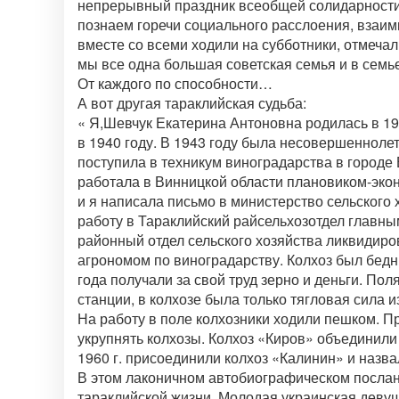
непрерывный праздник всеобщей солидарности и
познаем горечи социального расслоения, взаим
вместе со всеми ходили на субботники, отмечал
мы все одна большая советская семья и в семь
От каждого по способности…
А вот другая тараклийская судьба:
« Я,Шевчук Екатерина Антоновна родилась в 19
в 1940 году. В 1943 году была несовершенноле
поступила в техникум виноградарства в городе
работала в Винницкой области плановиком-экон
и я написала письмо в министерство сельского
работу в Тараклийский райсельхозотдел главным
районный отдел сельского хозяйства ликвидиро
агрономом по виноградарству. Колхоз был бедны
года получали за свой труд зерно и деньги. П
станции, в колхозе была только тягловая сила 
На работу в поле колхозники ходили пешком. П
укрупнять колхозы. Колхоз «Киров» объединили
1960 г. присоединили колхоз «Калинин» и назв
В этом лаконичном автобиографическом послан
тараклийской жизни. Молодая украинская деву