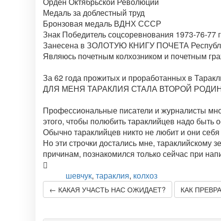
Орден Октябрьской Революции
Медаль за доблестный труд
Бронзовая медаль ВДНХ СССР
Знак Победитель соцсоревнования 1973-76-77 
Занесена в ЗОЛОТУЮ КНИГУ ПОЧЕТА Республ
Являюсь почетным колхозником и почетным гра
За 62 года прожитых и проработанных в Та
ДЛЯ МЕНЯ ТАРАКЛИЯ СТАЛА ВТОРОЙ РОДИНО
Профессиональные писатели и журналисты мног
этого, чтобы полюбить тараклийцев надо быть
Обычно тараклийцев никто не любит и они себя 
Но эти строчки достались мне, тараклийскому 
причинам, познакомился только сейчас при напи
шевчук
,
тараклия
,
колхоз
Теги:
← КАКАЯ УЧАСТЬ НАС ОЖИДАЕТ?
КАК ПРЕВР