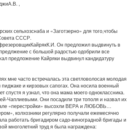
жиА.В. ,
ских сельхозснаба и «Заготзерно» для того,чтобы
 Совета СССР.
 фрезеровщикКайрякК.И. Он предложил выдвинуть в
 предлжение с большой радостью одобрили все
жал предложение Кайряки выдвинул кандидатуру
олях мне часто встречалась эта светловолосая молодая
ом пиджаке и кирзовых сапогах. Она носила военный
ет спустя я узнал, что она мама моего одноклассника.
ей-Чаплиевыми. Они посадили три тополя и назвал их
але «перестройки» высохли ВЕРА и ЛЮБОВЬ…
ром», колхозники регулярно получали ежемесячно
стала работать бригадиром садо-виноградной бригады и
свой многолетний труд я была награждена: