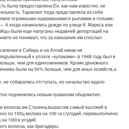
ь была предоставлена.Ее, как нам известно, не
ельность. Тараклия тогда представляла из себя
маемое огромными ощерившимися рыпамии и голыми,
. А когда начинались дожди по улице К. Маркса или
лийцы были еще напуганы недавней депортаций на
никто не понимал, что за наказание им спослал
селения в Сибирь и на Алтай никак не
редъявленный к уплате «кулаками» в 1948 году был в
а больше, чем для единоличников. Кроме денежного
нечника были на 50% больше, чем для иных хозяйств,а
, не собирались отступать, но начальство ждало
отно подчинились новым правилам общежития:
и колхоза им.Сталина,вырастив самый высокий в
но по 150ц молока на 100 га с/угодий, перевыполнено
 на 100га угодий.
го колхоза, как бригадиры: