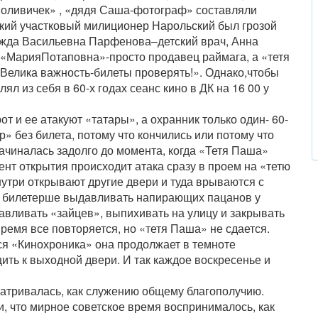
оливичек» , «дядя Саша-фотограф» составляли
ский участковый милиционер Нарольский был грозой
дежда Васильевна Парфенова–детский врач, Анна
 «МарияПотаповна»-просто продавец раймага, а «тетя
Велика важность-билеты проверять!». Однако,чтобы
л из себя в 60-х годах сеанс кино в ДК на 16 00 у
от и ее атакуют «татары», а охранник только один- 60-
» без билета, потому что кончились или потому что
начиналась задолго до момента, когда «Тетя Паша»
ент открытия происходит атака сразу в проем на «тетю
три открывают другие двери и туда врываются с
я билетерше выдавливать напирающих пацанов у
авливать «зайцев», выпихивать на улицу и закрывать
ремя все повторяется, но «тетя Паша» не сдается.
тся «Кинохроника» она продолжает в темноте
щить к выходной двери. И так каждое воскресенье и
матривалась, как служению общему благополучию.
, что мирное советское время воспринималось, как