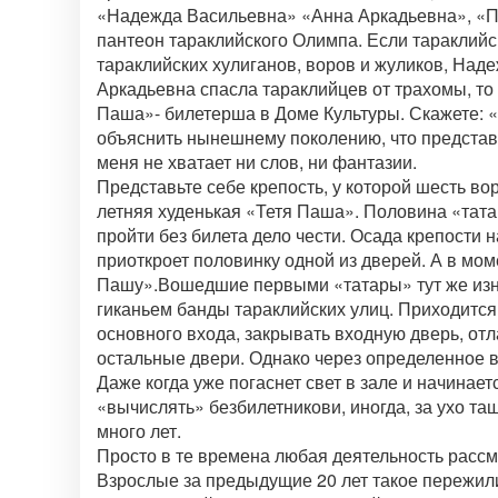
«Надежда Васильевна» «Анна Аркадьевна», «П
пантеон тараклийского Олимпа. Если тараклий
тараклийских хулиганов, воров и жуликов, На
Аркадьевна спасла тараклийцев от трахомы, то
Паша»- билетерша в Доме Культуры. Скажете: «
объяснить нынешнему поколению, что представля
меня не хватает ни слов, ни фантазии.
Представьте себе крепость, у которой шесть вор
летняя худенькая «Тетя Паша». Половина «татар
пройти без билета дело чести. Осада крепости 
приоткроет половинку одной из дверей. А в мом
Пашу».Вошедшие первыми «татары» тут же изну
гиканьем банды тараклийских улиц. Приходитс
основного входа, закрывать входную дверь, отл
остальные двери. Однако через определенное в
Даже когда уже погаснет свет в зале и начинае
«вычислять» безбилетникови, иногда, за ухо та
много лет.
Просто в те времена любая деятельность расс
Взрослые за предыдущие 20 лет такое пережили