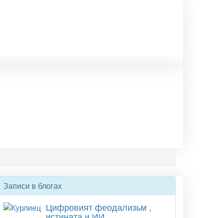
Записи в блогах
Цифровият феодализьм ,
истината и ИИ