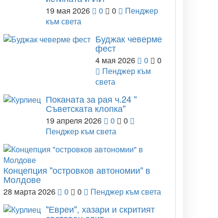
19 мая 2026
0
0
Пенджер
към света
Буджак чеверме
фест
4 мая 2026
0
0
Пенджер към
света
Поканата за рая ч.24 "
Съветската клопка"
19 апреля 2026
0
0
Пенджер към света
Концепция "островков автономии" в
Молдове
28 марта 2026
0
0
Пенджер към света
"Евреи", хазари и скритият