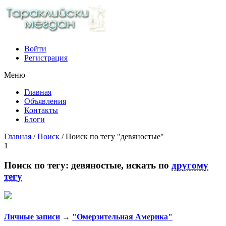
Войти
Регистрация
Mеню
Главная
Объявления
Контакты
Блоги
Главная
/
Поиск
/
Поиск по тегу "девяностые"
1
Поиск по тегу:
девяностые
, искать по
другому
тегу
Личные записи
→
"Омерзительная Америка"