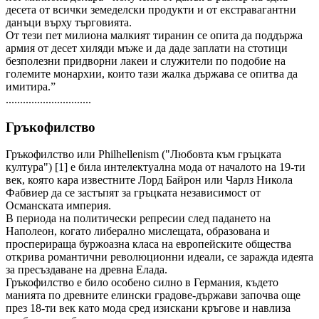
десета от всички земеделски продукти и от екстравагантни
данъци върху търговията.
От тези пет милиона малкият тиранин се опита да поддържа
армия от десет хиляди мъже и да даде заплати на стотици
безполезни придворни лакеи и служители по подобие на
големите монархии, които тази жалка държава се опитва да
имитира.”
..............................
Гръкофилство
Гръкофилство или Philhellenism ("Любовта към гръцката
култура") [1] е била интелектуална мода от началото на 19-ти
век, която кара известните Лорд Байрон или Чарлз Никола
Фабвиер да се застъпят за гръцката независимост от
Османската империя.
В периода на политически репресии след падането на
Наполеон, когато либерално мислещата, образована и
просперираща буржоазна класа на европейските общества
открива романтични революционни идеали, се заражда идеята
за пресъздаване на древна Елада.
Гръкофилство е било особено силно в Германия, където
манията по древните елински градове-държави започва още
през 18-ти век като мода сред изискани кръгове и навлиза