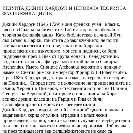
ЙЕЗУИТА ДЖИЙН ХАРДОУН И НЕГОВАТА ТЕОРИЯ ЗА
ФАЛШИФИКАЦИИТЕ
Джийн Хардоун (1646-1729) е бил френски учен - класик,
член на Ордена на йезуитите. Той е автор на необичайна
теория за фалшификация. Като библиотекар на лицей Луи
льо-Grand в Париж, той стига до заключението, че почти
всички класически текстове, както и най-древни
произведения на изкуството, монети и надписи, са били
подправени през 13 век от група монаси - бенедектинци,
водени от загадъчна фигура, когото той нарича Сивиръс
Archontius. Името Сивиръс Archontius вероятно е прикрит
намек за Светия римски император Фридрих II Hohenstaufen.
През 1685 Хардоун редактира и издава натуралната история
на Плиний... Според него, с изключение на произведенията на
Омир, Херодот и Цицерон, Естествената история на Плиний,
Georgics на Вергилий, и сатирите и посланията на Хорас,
всички древни класици на Гърция и Рим са били
фалщифицирани от монасите - бенедектинци.
Джийн Хардоун твърди, че той е "открил" цялата измама от
зацапвания, серия от улики, вградени в класически
произведения, улики, които включват случаи на неубедително
или лошо писане, както и очевидни анахронизми. Той вярвал,
че през тринадесети век фалшификаторите не само са