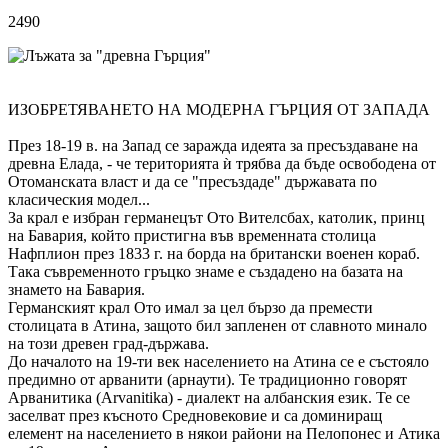
2490
ИЗОБРЕТЯВАНЕТО НА МОДЕРНА ГЪРЦИЯ ОТ ЗАПАДА
През 18-19 в. на Запад се заражда идеята за пресъздаване на
древна Елада, - че територията ѝ трябва да бъде освободена от
Отоманската власт и да се "пресъздаде" държавата по
класическия модел...
За крал е избран германецът Ото Вителсбах, католик, принц
на Бавария, който пристигна във временната столица
Нафплион през 1833 г. на борда на британски военен кораб.
Така съвременното гръцко знаме е създадено на базата на
знамето на Бавария.
Германският крал Ото имал за цел бързо да премести
столицата в Атина, защото бил запленен от славното минало
на този древен град-държава.
До началото на 19-ти век населението на Атина се е състояло
предимно от арванити (арнаути). Те традиционно говорят
Арванитика (Arvanitika) - диалект на албанския език. Те се
заселват през късното Средновековие и са доминиращ
елемент на населението в някои райони на Пелопонес и Атика