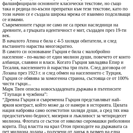
фалшифицирали основните класически текстове, но също
така и редица по-късни препратки към тези текстове, като по
този начин се е създала широка мрежа от взаимно подсилващи
се измами.
Съвременните гърци не само не са преки наследници на
древните, а гръцката идентичност е мит, създаден през 19-ти
век.
В началото Атина е била с 4-5 хиляди обитатели, и след
въстанието нараства многократно.
В самото си основаване Гърция е била с малобройно
население - по-малко от един милион души, повечето от които
албанци, славяни и власи. Когато Гърция завладява Епир и
Тесалия, населението ѝ нараства три пъти. След договора от
Лозана през 1923 г. и след обмен на населението с Турция,
Гърция се обявява за хомогенна странна, състояща се от 100%
чисти гърци...
Марк Твен описва новосъздадената държава в пътеписите
“Глупаци в чужбина”:
“Древна Гърция и съвременна Гърция представляват най-
яркия контраст, който може да се намери в историята. Цялата
нация наброява само осемстотин хиляди души, а сред тях има
предостатъчно бедност, мизерия и лъжливост за четиридесет
милиона. Флотата се състои от няколко сиромашки риболовни
корита. Под властта на крал Отон приходите на държавата са
пет милиона долара - получени от данък в размер на една