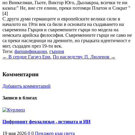
но Винкелман, Гьоте, Виктор Юго, Дьолакроа, всички те ни
казаха:" Не, вие сте елини, преки потомци Платон и Сократ "
[4]
С други думи германците и европейските велики сили в
началото на 19ти век са били в основата на създаването на
съвременна Гърция и съвременните гърци по модела на
немската арийска философия. Съвременните гърци не само не
са преки наследници на древните, но гръцката идентичност е
мит, създаден през 19-ти век.
Теги:
фапшификации
,
гърция
← В сердце Гагауз Ери.
По наследству. П. Люленов →
Комментарии
6
Добавить комментарий
Записи в блогах
Цифровият феодализьм , истината и ИИ
19 мая 2026
0
0
Пенджер към света