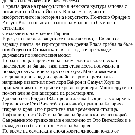
дълбоко и в образователната система.
Първата фаза на гръкофилство в немската култура започва с
писанията на Йохан Йоахим Винкелман, един от
изобретателите на история на изкуството. По-късно Фридрих
Август Волф поставя началото на модерната Омирова
степендия.
Създаването на модерна Гърция
В резултат на засилващото се гръкофилство, в Европа се
заражда идеята, че територията на древна Елада трябва да бъде
освободена от Отоманската власт и да се пресъздаде
държавата по класическия модел.
Поради гръцки произход на голяма част от класическата
наследство на Запада, тази идея става доста популярна и
поражда съчувствие за гръцката кауза. Много заможни
американци и западни европейски аристократи, като
например известния поет лорд Байрон и Самуел Хоуи се
присъединяват към гръцките революционери. Много други са
помогнали за финансиране на революцията.
Договора от Лондон 1832 провъзгласява Гърция за монархия.
Германският Ото Вителсбах (католик), принц на Бавария е
избран за крал. Ото пристигна във временната столица,
Нафплион, през 1833 г. на борда на британски военен кораб.
Съвременното гръцко знаме е наложено от Ото Вителсбах и е
създадено на базата на знамето на Бавария.
По време на османската епоха хората живеещи южно от