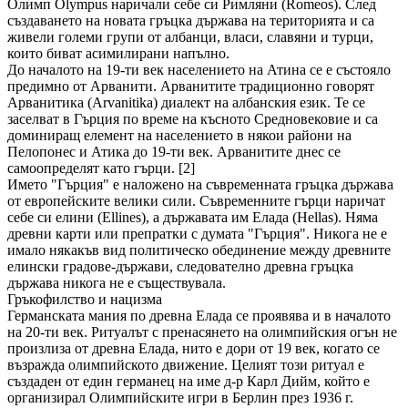
Олимп Olympus наричали себе си Римляни (Romeos). След
създаването на новата гръцка държава на територията и са
живели големи групи от албанци, власи, славяни и турци,
които биват асимилирани напълно.
До началото на 19-ти век населението на Атина се е състояло
предимно от Арванити. Арванитите традиционно говорят
Арванитика (Arvanitika) диалект на албанския език. Те се
заселват в Гърция по време на късното Средновековие и са
доминиращ елемент на населението в някои райони на
Пелопонес и Атика до 19-ти век. Арванитите днес се
самоопределят като гърци. [2]
Името "Гърция" е наложено на съвременната гръцка държава
от европейските велики сили. Съвременните гърци наричат ​​
себе си елини (Ellines), а държавата им Елада (Hellas). Няма
древни карти или препратки с думата "Гърция". Никога не е
имало някакъв вид политическо обединение между древните
елински градове-държави, следователно древна гръцка
държава никога не е съществувала.
Гръкофилство и нацизма
Германската мания по древна Елада се проявява и в началото
на 20-ти век. Ритуалът с пренасянето на олимпийския огън не
произлиза от древна Елада, нито е дори от 19 век, когато се
възражда олимпийското движение. Целият този ритуал е
създаден от един германец на име д-р Карл Дийм, който е
организирал Олимпийските игри в Берлин през 1936 г.