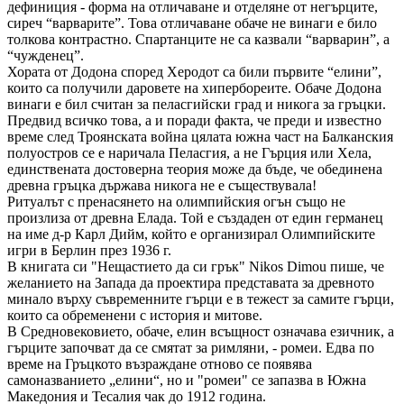
дефиниция - форма на отличаване и отделяне от негърците,
сиреч “варварите”. Това отличаване обаче не винаги е било
толкова контрастно. Спартанците не са казвали “варварин”, а
“чужденец”.
Хората от Додона според Херодот са били първите “елини”,
които са получили даровете на хипербореите. Обаче Додона
винаги е бил считан за пеласгийски град и никога за гръцки.
Предвид всичко това, а и поради факта, че преди и известно
време след Троянската война цялата южна част на Балканския
полуостров се е наричала Пеласгия, а не Гърция или Хела,
единствената достоверна теория може да бъде, че обединена
древна гръцка държава никога не е съществувала!
Ритуалът с пренасянето на олимпийския огън също не
произлиза от древна Елада. Той е създаден от един германец
на име д-р Карл Дийм, който е организирал Олимпийските
игри в Берлин през 1936 г.
В книгата си "Нещастието да си грък" Nikos Dimou пише, че
желанието на Запада да проектира представата за древното
минало върху съвременните гърци е в тежест за самите гърци,
които са обременени с история и митове.
В Средновековието, обаче, елин всъщност означава езичник, а
гърците започват да се смятат за римляни, - ромеи. Едва по
време на Гръцкото възраждане отново се появява
самоназванието „елини“, но и "ромеи" се запазва в Южна
Македония и Тесалия чак до 1912 година.