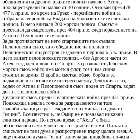
обединения на древногръцките полиси начело с Атина,
просъществували по-малко от 30 години. Основан през 478-
477 г. пр.н.е. по време на Гръко - персийските войни за
отбрана на европейска Елада и на малоазиатските елински
полиси. В него влизали 200 морски полиса. Съюзът е
престанал да съществува през 404 пр.н.е. след поражението на
Атина в Пелопонеските войни.
За да противостоят на него спартанците пък създали
Пелопонески съюз, като обединение на полиси от
Пелопонеския полуостров създадено в периода 6-5 в. пр.н.е. В
него влизат пелопонеските полиси, - без Аргос и части от
Ахея, създаден и воден от Спарта. За разлика от Делоския
морски съюз, който има могъщ флот, този има силна
сухопътна армия. В крайна сметка, обаче, борбата за
надмощие и търговските интереси между Делоския съюз,
воден от Атина и Пелопонеския съюз, воден от Спарта, водят
до т.н. Пелопонески войни.
Делоският съюз, преди Пелопонеската война през 431 пр.н.е.
Подходяща начална точка за разрешаването на тази
главоблъсканица е разглеждането на смисъла на думата
“елини”. Всеизвестно е, че Омир не е познавал никакви
елински народи. По негово време с “Хела” е била
обозначавана само малка част от гръцките земи. По-късно
смисълът на тази дума е разпространен върху цялата земя. А,
още по-късно думата “елин” започва да придобива по-ясна