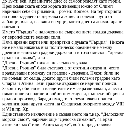
до 19-ти век. Арванитите днес се самоопределят като гърци.
През османската епоха хората живеещи южно от Олимп
наричали себе си римляни, - ромеи: Romeos. На територията
на новосъздадената държава са живели големи групи от
албанци, власи, славяни и турци, които днес са асимилирани
напълно.
Името "Гърция" е наложено на съвременната гръцка държава
от европейските велики сили.
Няма древни карти или препратки с думата "Гърция". Никога
не е имало някакъв вид политическо обединение между
древните елински градове-държави и в този смисъл - "древна
гръцка държава", и т.н.
"Древна Гърция" никога не е съществувала.
"Древна Гърция" била съставена от стотици отделни, често
враждуващи помежду си градове - държави. Някои били не
по-големи от селца, докато други били големи градове като
Спарта и Атина. Тези градове държави се наричат полиси.
Законите, обичаите и владетелите им се различавали, а често
някои полиси водили и войни помежду си, въпреки общия си
гръцки произход. Заради нуждата от земи някои полиси
колонизирали други части на Средиземноморието между VIII
и VI в.пр. Хр.
Единственото изключение е създаването на т.нар. "Делоският
морски съюз", наричан още "Делоска симахия", "Първи
атински съюз" или "Атинско архе", който представлява