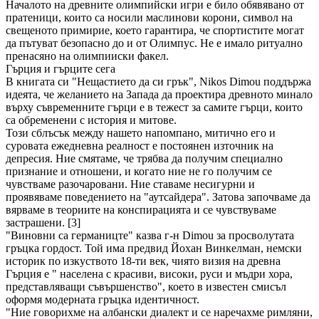
Началото на древните олимпийски игри е било обявявано от
пратеници, които са носили маслинови корони, символ на
свещеното примирие, което гарантира, че спортистите могат
да пътуват безопасно до и от Олимпус. Не е имало ритуално
пренасяно на олимпииски факел.
Гърция и гърците сега
В книгата си "Нещастието да си грък", Nikos Dimou поддържа
идеята, че желанието на Запада да проектира древното минало
върху съвременните гърци е в тежест за самите гърци, които
са обременени с история и митове.
Този сблъсък между нашето напомпано, митично его и
суровата ежедневна реалност е постоянен източник на
депресия. Ние смятаме, че трябва да получим специално
признание и отношени, и когато ние не го получим се
чувстваме разочаровани. Ние ставаме несигурни и
проявяваме поведението на "аутсайдера". Затова започваме да
вярваме в теориите на конспирацията и се чувствуваме
застрашени. [3]
"Виновни са германицте" казва г-н Dimou за просволутата
гръцка гордост. Той има предвид Йохан Винкелман, немски
историк по изкуството 18-ти век, чиято визия на древна
Гърция е " населена с красиви, високи, руси и мъдри хора,
представляващи съвършенство", което в известен смисъл
оформя модерната гръцка идентичност.
"Ние говорихме на албански диалект и се наречахме римляни,