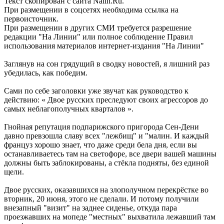
Текст скопирован с сайта Nalin.Ru.
При размещении в соцсетях необходима ссылка на
первоисточник.
При размещении в других СМИ требуется разрешение
редакции "На Линии" или полное соблюдение Правил
использования материалов интернет-издания "На Линии"
Заглянув на сон грядущий в сводку новостей, я лишний раз
убедилась, как победим.
Сами по себе заголовки уже звучат как руководство к
действию: « Двое русских преследуют своих агрессоров до
самых неблагополучных кварталов ».
Гнойная репутация подпарижского пригорода Сен-Дени
давно превзошла славу всех "лежбищ" и "малин. И каждый
француз хорошо знает, что даже среди бела дня, если вы
останавливаетесь там нa светофоре, все двери вашей машины
должны быть заблокированы, a стёкла подняты, без единой
щели.
Двое русских, оказавшихся на злополучном перекрёстке во
вторник, 20 июня, этого не сделали. И потому получили
внезапный "визит" на заднее сиденье, откуда пара
проезжавших на мопеде "местных" выхватила лежавший там