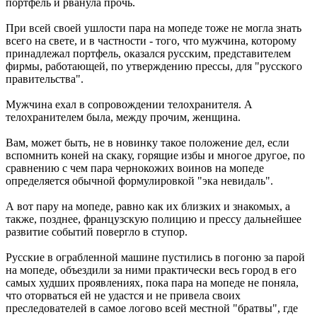
портфель и рванула прочь.
При всей своей ушлости пара на мопеде тоже не могла знать
всего на свете, и в частности - того, что мужчина, которому
принадлежал портфель, оказался русским, представителем
фирмы, работающей, по утверждению прессы, для "русского
правительства".
Мужчина ехал в сопровождении телохранителя. А
телохранителем была, между прочим, женщина.
Вам, может быть, не в новинку такое положение дел, если
вспомнить коней на скаку, горящие избы и многое другое, по
сравнению с чем пара чернокожих воинов на мопеде
определяется обычной формулировкой "эка невидаль".
А вот пару на мопеде, равно как их близких и знакомых, а
также, позднее, французскую полицию и прессу дальнейшее
развитие событий повергло в ступор.
Русские в ограбленной машине пустились в погоню за парой
на мопеде, объездили за ними практически весь город в его
самых худших проявлениях, пока пара на мопеде не поняла,
что оторваться ей не удастся и не привела своих
преследователей в самое логово всей местной "братвы", где