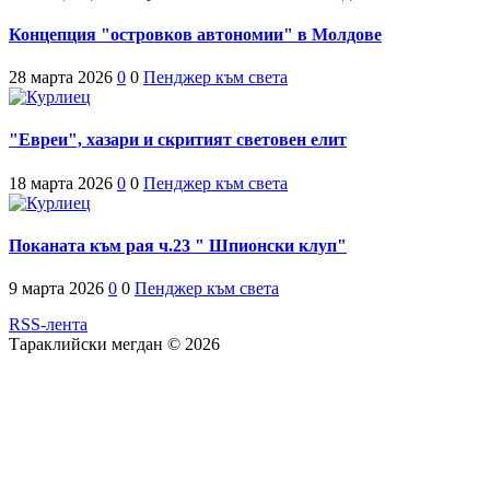
Концепция "островков автономии" в Молдове
28 марта 2026
0
0
Пенджер към света
"Евреи", хазари и скритият световен елит
18 марта 2026
0
0
Пенджер към света
Поканата към рая ч.23 " Шпионски клуп"
9 марта 2026
0
0
Пенджер към света
RSS-лента
Тараклийски мегдан © 2026