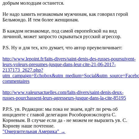
добрым молодцам останется.
Не надо хамить незнакомым мужчинам, как говорил герой
Бельмондо. И тем более женщинам.
В каждом незнакомце, под самой европейской на вид
личиной, может запросто скрываться русский агрессор.
P.S. Ну и для тех, кто думает, что автор преувеличивает:
http://www.lepoint.fr/faits-divers/saint-denis-des-russes-poursuivent-
leurs-voleurs-presumes-jusque-dans-leur-cite-21-06-2017-
2137173_2627.php?
utm_campaign=Echobox&utm_medium=Social&utm_source=Faceboo
commentaires
http://www.valeursactuelles.com/faits-divers/saint-denis-deux-
russes-pourchassent-leurs-agresseurs-jusque-dans-la-cite-85195
P.P.S. ув. Редакции: мы пока не знаем, идёт ли речь об
инциденте с главой делегации Рособоронэкспорта С.
Корневым. В случае если да - не можем не выразить ув. С.
Корневу наше почтение.
"Омерзительная Америка" →