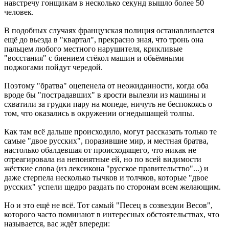
навстречу гонщикам в несколько секунд вышло более 50
человек.
В подобных случаях французская полиция останавливается
ещё до вьезда в "квартал", прекрасно зная, что тронь она
пальцем любого местного нарушителя, крикливые
"восстания" с биением стёкол машин и обьёмными
поджогами пойдут чередой.
Поэтому "братва" оцепенела от неожиданности, когда оба
вроде бы "пострадавших" в ярости вылезли из машины и
схватили за грудки пару на мопеде, ничуть не беспокоясь о
том, что оказались в окружении огнедышащей толпы.
Как там всё дальше происходило, могут рассказать только те
самые "двое русских", поразившие мир, и местная братва,
настолько обалдевшая от происходящего, что никак не
отреагировала на непонятные ей, но по всей видимости
жёсткие слова (из лексикона "русское правительство"...) и
даже стерпела несколько тычков и толчков, которые "двое
русских" успели щедро раздать по сторонам всем желающим.
Но и это ещё не всё. Тот самый "Песец в созвездии Весов",
которого часто поминают в интересных обстоятельствах, что
называется, вас ждёт впереди: