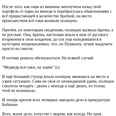
После того, как пара из машины заполучила назад свой
портфель от пары на мопеде и перебросилась обьяснениями с
всё прирастающей в количестве братвой, на место
происшествия всё-таки вызвали полицию.
Причём, по некоторым сведениям, полицию вызвала братва, а
не русские. Она, братва, настолько впала в шок от русского
вторжения в свои владения, до сих пор находившиeся в
категории неприкасаемых, что, по Пушкину, лучше выдумать
просто не смогла.
И потому решила обезопаситься. На всякий случай.
"Медведь всё-таки, не хорёк" (с)
В ещё больший ступор впала полиция, явившись на место и
узрев ситуацию. Сама не своя от неожиданной удачи, полиция
схватила четырёх : двоих с мопеда и ещё двоих, из толпы,
чтоб не возникали.
И теперь против всех четверых заведено дело в прокуратуре
Бобиньи.
Всех, ясное дело, отпустят с миром, как всегда. Но урок