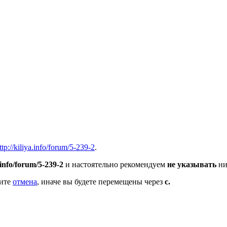
ttp://kiliya.info/forum/5-239-2
.
a.info/forum/5-239-2
и настоятельно рекомендуем
не указывать
ни
мите
отмена
, иначе вы будете перемещены через
с.